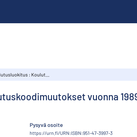
Koulutusluokitus : Koulutuskoodimuutokset vuonna 1989, Liite 3
utuskoodimuutokset vuonna 1989,
Pysyvä osoite
https://urn.fi/URN:ISBN:951-47-3997-3