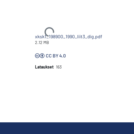
Ladataan...
xksk1_198900_1990_liit3_dig.pdf
2.12 MB
CC BY 4.0
Lataukset
163