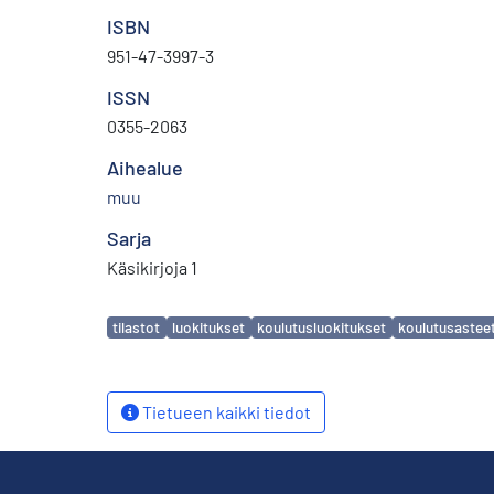
ISBN
951-47-3997-3
ISSN
0355-2063
Aihealue
muu
Sarja
Käsikirjoja 1
Avainsanat
tilastot
luokitukset
koulutusluokitukset
koulutusastee
Tietueen kaikki tiedot