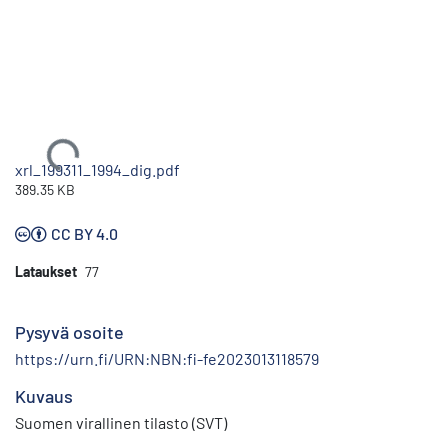
Ladataan...
xrl_199311_1994_dig.pdf
389.35 KB
CC BY 4.0
Lataukset
77
Pysyvä osoite
https://urn.fi/URN:NBN:fi-fe2023013118579
Kuvaus
Suomen virallinen tilasto (SVT)