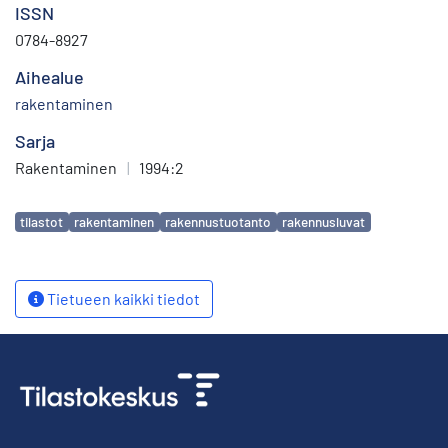
ISSN
0784-8927
Aihealue
rakentaminen
Sarja
Rakentaminen
|
1994:2
Avainsanat
tilastot
rakentaminen
rakennustuotanto
rakennusluvat
Tietueen kaikki tiedot