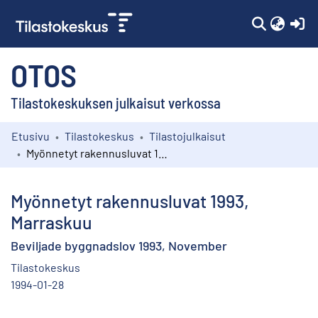
(c
OTOS
Tilastokeskuksen julkaisut verkossa
Etusivu
Tilastokeskus
Tilastojulkaisut
Kokoelmat
Myönnetyt rakennusluvat 1993, Marraskuu
Selaa
Myönnetyt rakennusluvat 1993,
Marraskuu
Beviljade byggnadslov 1993, November
Tilastokeskus
1994-01-28