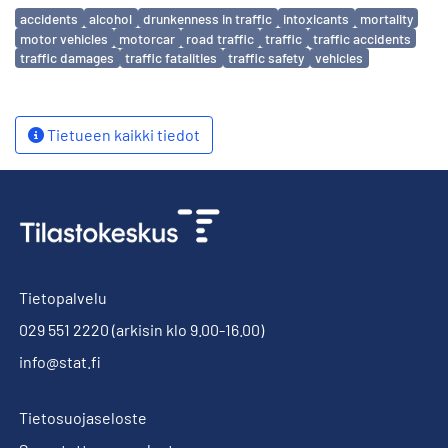
Avainsanat
accidents
alcohol
drunkenness in traffic
intoxicants
mortality
motor vehicles
motorcar
road traffic
traffic
traffic accidents
traffic damages
traffic fatalities
traffic safety
vehicles
Tietueen kaikki tiedot
Tietopalvelu
029 551 2220
(arkisin klo 9.00-16.00)
info@stat.fi
Tietosuojaseloste