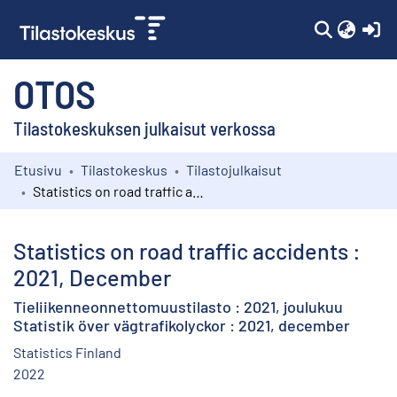
(c
OTOS
Tilastokeskuksen julkaisut verkossa
Etusivu
Tilastokeskus
Tilastojulkaisut
Kokoelmat
Statistics on road traffic accidents : 2021, December
Selaa
Statistics on road traffic accidents :
2021, December
Tieliikenneonnettomuustilasto : 2021, joulukuu
Statistik över vägtrafikolyckor : 2021, december
Statistics Finland
2022