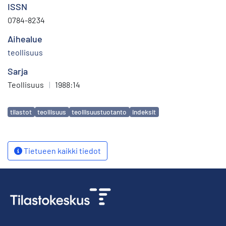
ISSN
0784-8234
Aihealue
teollisuus
Sarja
Teollisuus
|
1988:14
Avainsanat
tilastot
teollisuus
teollisuustuotanto
indeksit
Tietueen kaikki tiedot