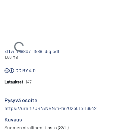
Ladataan...
xttvi_198807_1988_dig.pdf
1.66 MB
CC BY 4.0
Lataukset
147
Pysyvä osoite
https://urn.fi/URN:NBN:fi-fe2023013116642
Kuvaus
Suomen virallinen tilasto (SVT)