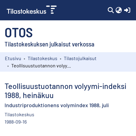
(c
OTOS
Tilastokeskuksen julkaisut verkossa
Etusivu
Tilastokeskus
Tilastojulkaisut
Kokoelmat
Teollisuustuotannon volyymi-indeksi 1988, heinäkuu
Selaa
Teollisuustuotannon volyymi-indeksi
1988, heinäkuu
Industriproduktionens volymindex 1988, juli
Tilastokeskus
1988-09-16