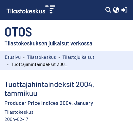
(c
OTOS
Tilastokeskuksen julkaisut verkossa
Etusivu
Tilastokeskus
Tilastojulkaisut
Kokoelmat
Tuottajahintaindeksit 2004, tammikuu
Selaa
Tuottajahintaindeksit 2004,
tammikuu
Producer Price Indices 2004, January
Tilastokeskus
2004-02-17