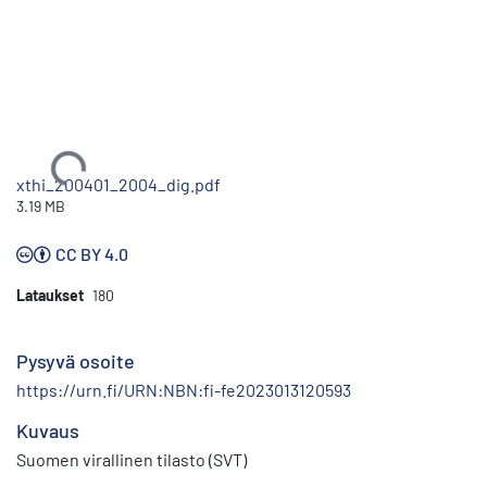
Ladataan...
xthi_200401_2004_dig.pdf
3.19 MB
CC BY 4.0
Lataukset
180
Pysyvä osoite
https://urn.fi/URN:NBN:fi-fe2023013120593
Kuvaus
Suomen virallinen tilasto (SVT)