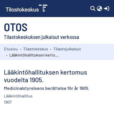
(c
OTOS
Tilastokeskuksen julkaisut verkossa
Etusivu
Tilastokeskus
Tilastojulkaisut
Kokoelmat
Lääkintöhallituksen kertomus vuodelta 1905.
Selaa
Lääkintöhallituksen kertomus
vuodelta 1905.
Medicinalstyrelsens berättelse för år 1905.
Lääkintöhallitus
1907