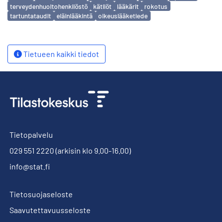
terveydenhuoltohenkilöstö
kätilöt
lääkärit
rokotus
tartuntataudit
eläinlääkintä
oikeuslääketiede
Tietueen kaikki tiedot
Tietopalvelu
029 551 2220
(arkisin klo 9.00-16.00)
info@stat.fi
Tietosuojaseloste
Saavutettavuusseloste