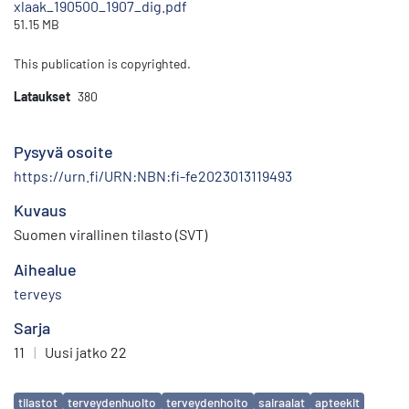
xlaak_190500_1907_dig.pdf
51.15 MB
This publication is copyrighted.
Lataukset
380
Pysyvä osoite
https://urn.fi/URN:NBN:fi-fe2023013119493
Kuvaus
Suomen virallinen tilasto (SVT)
Aihealue
terveys
Sarja
11
|
Uusi jatko 22
Avainsanat
tilastot
terveydenhuolto
terveydenhoito
sairaalat
apteekit