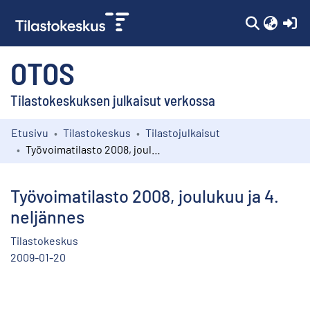
(c
OTOS
Tilastokeskuksen julkaisut verkossa
Etusivu
Tilastokeskus
Tilastojulkaisut
Kokoelmat
Työvoimatilasto 2008, joulukuu ja 4. neljännes
Selaa
Työvoimatilasto 2008, joulukuu ja 4.
neljännes
Tilastokeskus
2009-01-20