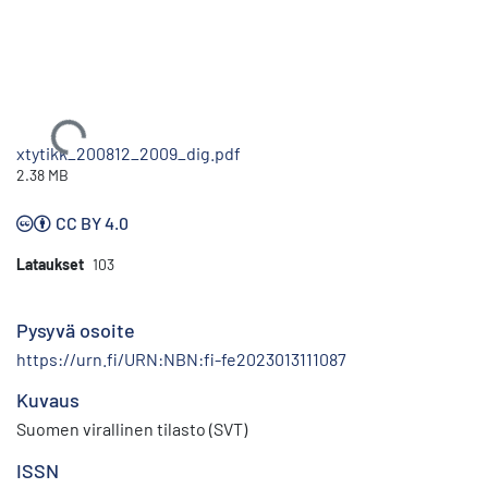
Ladataan...
xtytikk_200812_2009_dig.pdf
2.38 MB
CC BY 4.0
Lataukset
103
Pysyvä osoite
https://urn.fi/URN:NBN:fi-fe2023013111087
Kuvaus
Suomen virallinen tilasto (SVT)
ISSN