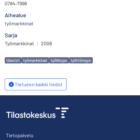
0784-7998
Aihealue
työmarkkinat
Sarja
Työmarkkinat
|
2008
Avainsanat
tilastot
työmarkkinat
työllisyys
työttömyys
Tietueen kaikki tiedot
Tietopalvelu