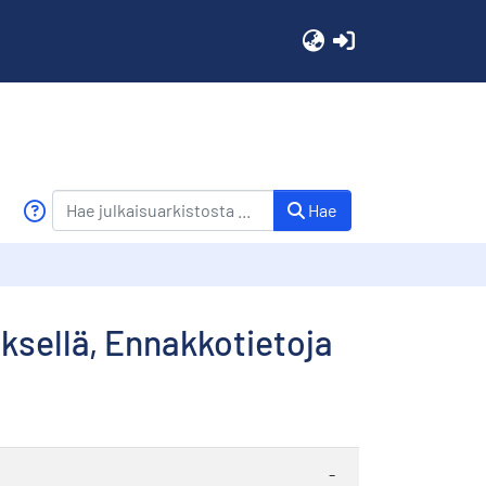
(current)
Hae
ksellä, Ennakkotietoja
-