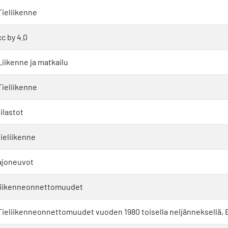
Tieliikenne
cc by 4.0
Liikenne ja matkailu
Tieliikenne
tilastot
tieliikenne
ajoneuvot
liikenneonnettomuudet
Tieliikenneonnettomuudet vuoden 1980 toisella neljänneksellä, 