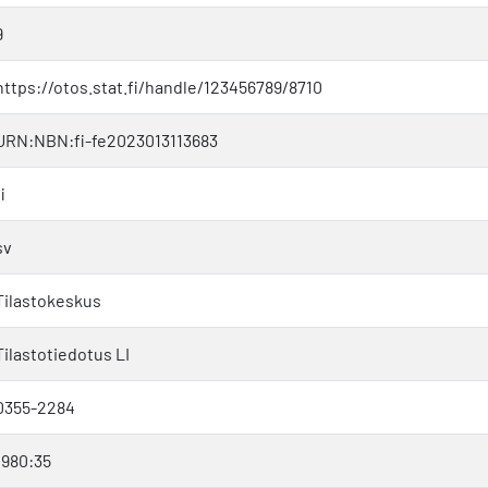
9
https://otos.stat.fi/handle/123456789/8710
URN:NBN:fi-fe2023013113683
i
sv
Tilastokeskus
Tilastotiedotus LI
0355-2284
1980:35