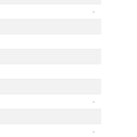
-
-
-