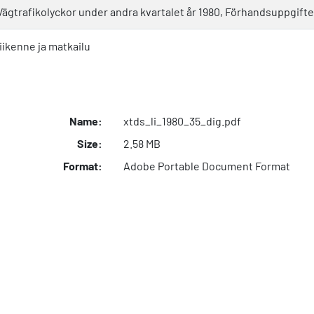
Vägtrafikolyckor under andra kvartalet år 1980, Förhandsuppgifte
liikenne ja matkailu
Name:
xtds_li_1980_35_dig.pdf
Size:
2.58 MB
Format:
Adobe Portable Document Format