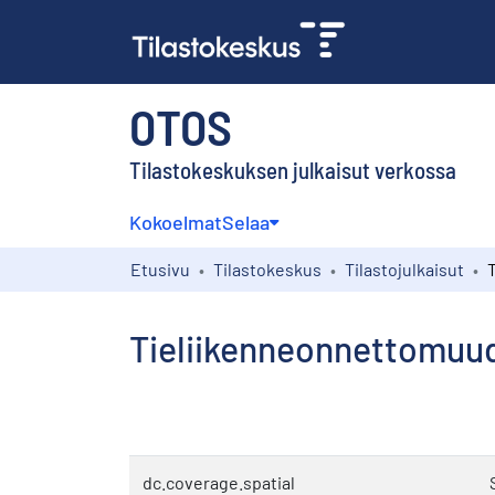
OTOS
Tilastokeskuksen julkaisut verkossa
Kokoelmat
Selaa
Etusivu
Tilastokeskus
Tilastojulkaisut
Tieliikenneonnettomuude
dc.coverage.spatial