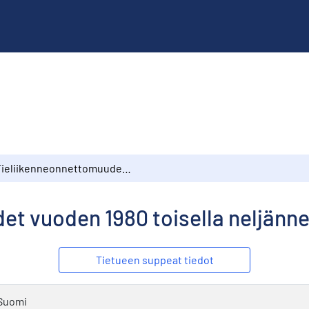
Tieliikenneonnettomuudet vuoden 1980 toisella neljänneksellä, Ennakkotietoja
t vuoden 1980 toisella neljänne
Tietueen suppeat tiedot
Suomi