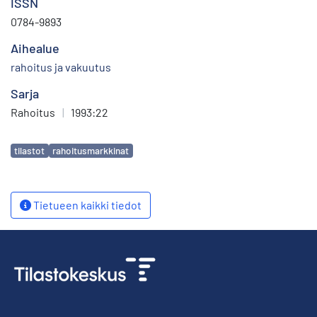
ISSN
0784-9893
Aihealue
rahoitus ja vakuutus
Sarja
Rahoitus
|
1993:22
Avainsanat
tilastot
rahoitusmarkkinat
Tietueen kaikki tiedot