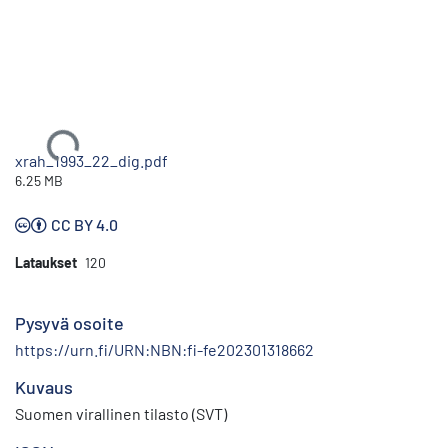
Ladataan...
xrah_1993_22_dig.pdf
6.25 MB
CC BY 4.0
Lataukset
120
Pysyvä osoite
https://urn.fi/URN:NBN:fi-fe202301318662
Kuvaus
Suomen virallinen tilasto (SVT)