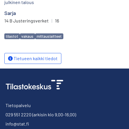
julkinen talous
Sarja
14 B Justeringsverket
|
16
Avainsanat
tilastot
vakaus
mittauslaitteet
Tietueen kaikki tiedot
Tietopalvelu
029 551 2220
(arkisin klo 9.00-16.00)
info@stat.fi