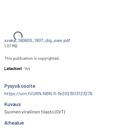
Ladataan...
xvaka_190600_1907_dig_swe.pdf
1.07 MB
This publication is copyrighted.
Lataukset
144
Pysyvä osoite
https://urn.fi/URN:NBN:fi-fe2023013123276
Kuvaus
Suomen virallinen tilasto (SVT)
Aihealue