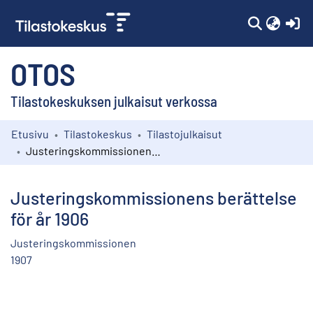
(c
OTOS
Tilastokeskuksen julkaisut verkossa
Etusivu
Tilastokeskus
Tilastojulkaisut
Kokoelmat
Justeringskommissionens berättelse för år 1906
Selaa
Justeringskommissionens berättelse
för år 1906
Justeringskommissionen
1907