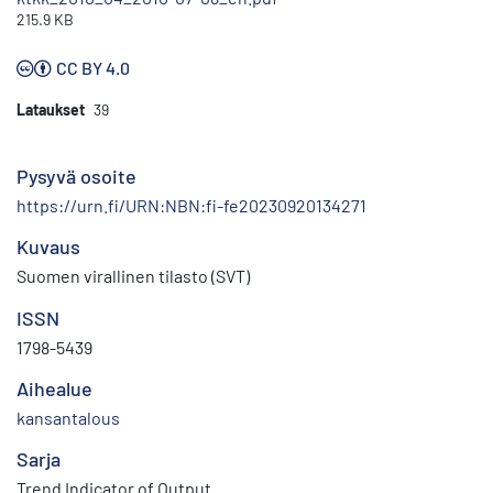
215.9 KB
CC BY 4.0
Lataukset
39
Pysyvä osoite
https://urn.fi/URN:NBN:fi-fe20230920134271
Kuvaus
Suomen virallinen tilasto (SVT)
ISSN
1798-5439
Aihealue
kansantalous
Sarja
Trend Indicator of Output