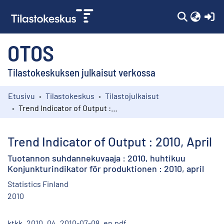
(c
OTOS
Tilastokeskuksen julkaisut verkossa
Etusivu
Tilastokeskus
Tilastojulkaisut
Kokoelmat
Trend Indicator of Output : 2010, April
Selaa
Trend Indicator of Output : 2010, April
Tuotannon suhdannekuvaaja : 2010, huhtikuu
Konjunkturindikator för produktionen : 2010, april
Statistics Finland
2010
ktkk_2010_04_2010-07-08_en.pdf