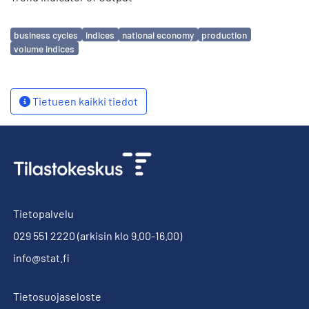
Avainsanat
business cycles
indices
national economy
production
volume indices
Tietueen kaikki tiedot
Tietopalvelu
029 551 2220
(arkisin klo 9.00-16.00)
info@stat.fi
Tietosuojaseloste