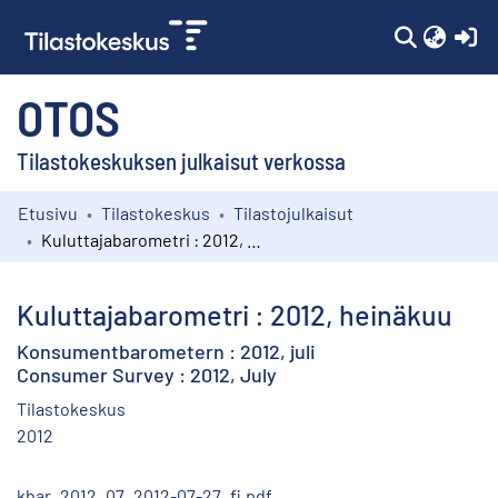
(c
OTOS
Tilastokeskuksen julkaisut verkossa
Etusivu
Tilastokeskus
Tilastojulkaisut
Kokoelmat
Kuluttajabarometri : 2012, heinäkuu
Selaa
Kuluttajabarometri : 2012, heinäkuu
Konsumentbarometern : 2012, juli
Consumer Survey : 2012, July
Tilastokeskus
2012
kbar_2012_07_2012-07-27_fi.pdf