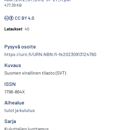
477.39 KB
CC BY 4.0
Lataukset
40
Pysyvä osoite
https://urn.fi/URN:NBN:fi-fe20230913124760
Kuvaus
Suomen virallinen tilasto (SVT)
ISSN
1796-864X
Aihealue
tulot ja kulutus
Sarja
Kuluttajien luottamus