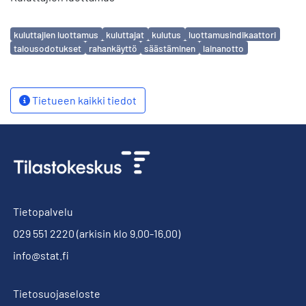
Avainsanat
kuluttajien luottamus
kuluttajat
kulutus
luottamusindikaattori
talousodotukset
rahankäyttö
säästäminen
lainanotto
Tietueen kaikki tiedot
Tietopalvelu
029 551 2220
(arkisin klo 9.00-16.00)
info@stat.fi
Tietosuojaseloste