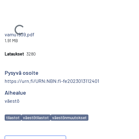
Ladataan...
vamu1939.pdf
1.91 MB
Lataukset
3280
Pysyvä osoite
https://urn.fi/URN:NBN:fi-fe2023013112401
Aihealue
väestö
Avainsanat
tilastot
väestötilastot
väestönmuutokset