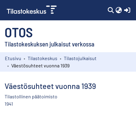
(c
OTOS
Tilastokeskuksen julkaisut verkossa
Etusivu
Tilastokeskus
Tilastojulkaisut
Kokoelmat
Väestösuhteet vuonna 1939
Selaa
Väestösuhteet vuonna 1939
Tilastollinen päätoimisto
1941