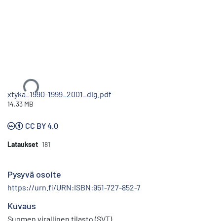
Ladataan...
xtyka_1990-1999_2001_dig.pdf
14.33 MB
CC BY 4.0
Lataukset
181
Pysyvä osoite
https://urn.fi/URN:ISBN:951-727-852-7
Kuvaus
Suomen virallinen tilasto (SVT)