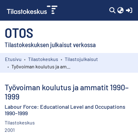
(c
OTOS
Tilastokeskuksen julkaisut verkossa
Etusivu
Tilastokeskus
Tilastojulkaisut
Kokoelmat
Työvoiman koulutus ja ammatit 1990–1999
Selaa
Työvoiman koulutus ja ammatit 1990–
1999
Labour Force: Educational Level and Occupations
1990–1999
Tilastokeskus
2001