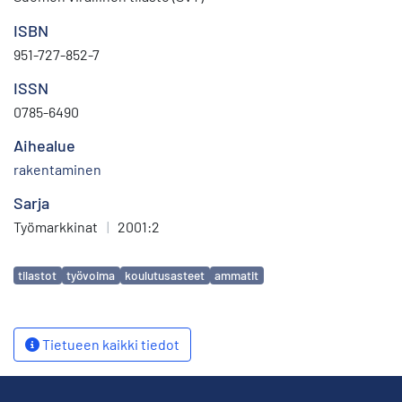
ISBN
951-727-852-7
ISSN
0785-6490
Aihealue
rakentaminen
Sarja
Työmarkkinat
|
2001:2
Avainsanat
tilastot
työvoima
koulutusasteet
ammatit
Tietueen kaikki tiedot