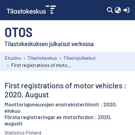
(c
OTOS
Tilastokeskuksen julkaisut verkossa
Etusivu
Tilastokeskus
Tilastojulkaisut
Kokoelmat
First registrations of motor vehicles : 2020, August
Selaa
First registrations of motor vehicles :
2020, August
Moottoriajoneuvojen ensirekisteröinnit : 2020,
elokuu
Första registreringar av motorfordon : 2020,
augusti
Statistics Finland