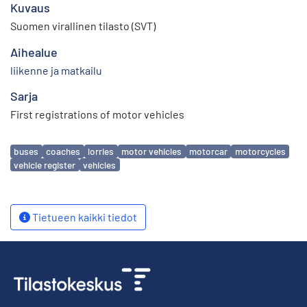
Kuvaus
Suomen virallinen tilasto (SVT)
Aihealue
liikenne ja matkailu
Sarja
First registrations of motor vehicles
Avainsanat
buses
coaches
lorries
motor vehicles
motorcar
motorcycles
vehicle register
vehicles
Tietueen kaikki tiedot