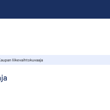
Kaupan liikevaihtokuvaaja
aja