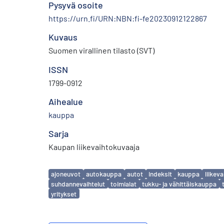
Pysyvä osoite
https://urn.fi/URN:NBN:fi-fe20230912122867
Kuvaus
Suomen virallinen tilasto (SVT)
ISSN
1799-0912
Aihealue
kauppa
Sarja
Kaupan liikevaihtokuvaaja
Avainsanat
ajoneuvot
autokauppa
autot
indeksit
kauppa
liikeva
suhdannevaihtelut
toimialat
tukku- ja vähittäiskauppa
yritykset