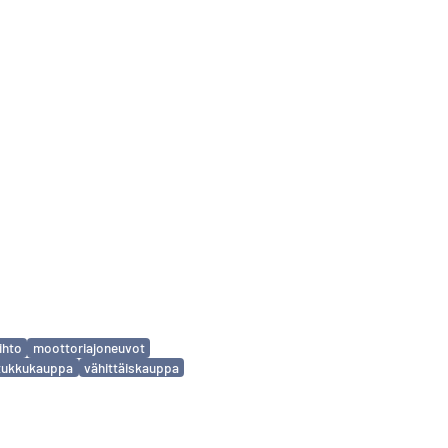
ihto
moottoriajoneuvot
tukkukauppa
vähittäiskauppa