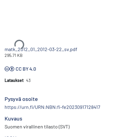
Ladataan...
matk_2012_01_2012-03-22_sv.pdf
295.71 KB
CC BY 4.0
Lataukset
43
Pysyvä osoite
https://urn.fi/URN:NBN:fi-fe20230917128417
Kuvaus
Suomen virallinen tilasto (SVT)