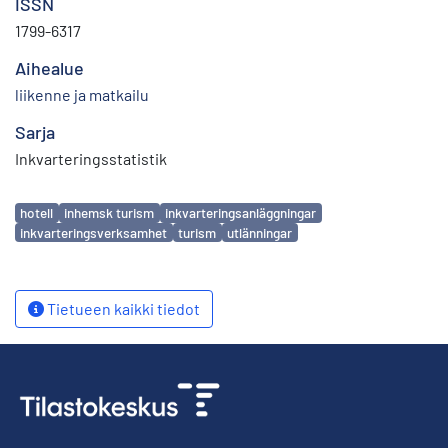
ISSN
1799-6317
Aihealue
liikenne ja matkailu
Sarja
Inkvarteringsstatistik
Avainsanat
hotell
inhemsk turism
inkvarteringsanläggningar
inkvarteringsverksamhet
turism
utlänningar
Tietueen kaikki tiedot