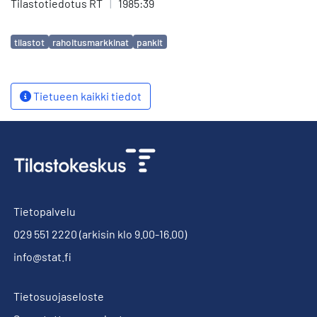
Tilastotiedotus RT
|
1985:39
Avainsanat
tilastot
rahoitusmarkkinat
pankit
Tietueen kaikki tiedot
Tietopalvelu
029 551 2220
(arkisin klo 9.00-16.00)
info@stat.fi
Tietosuojaseloste