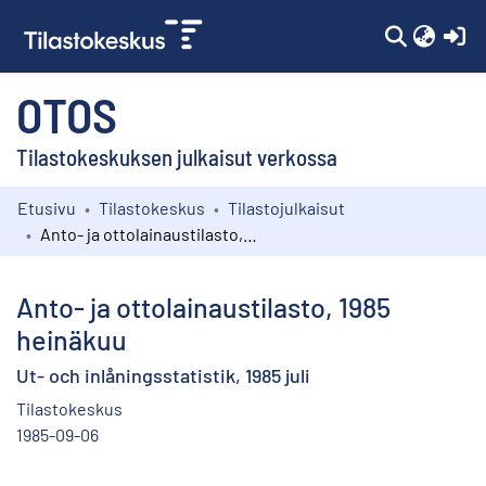
(c
OTOS
Tilastokeskuksen julkaisut verkossa
Etusivu
Tilastokeskus
Tilastojulkaisut
Kokoelmat
Anto- ja ottolainaustilasto, 1985 heinäkuu
Selaa
Anto- ja ottolainaustilasto, 1985
heinäkuu
Ut- och inlåningsstatistik, 1985 juli
Tilastokeskus
1985-09-06