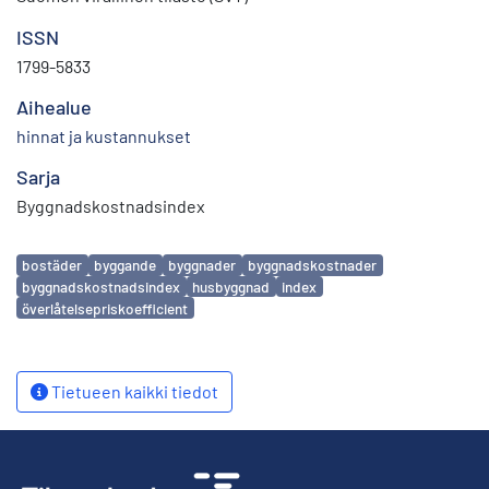
ISSN
1799-5833
Aihealue
hinnat ja kustannukset
Sarja
Byggnadskostnadsindex
Avainsanat
bostäder
byggande
byggnader
byggnadskostnader
byggnadskostnadsindex
husbyggnad
index
överlåtelsepriskoefficient
Tietueen kaikki tiedot