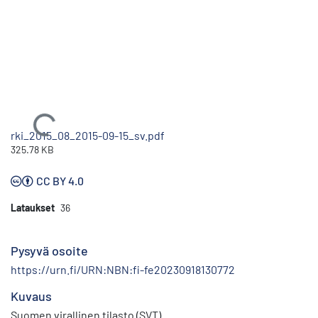
Ladataan...
rki_2015_08_2015-09-15_sv.pdf
325.78 KB
CC BY 4.0
Lataukset
36
Pysyvä osoite
https://urn.fi/URN:NBN:fi-fe20230918130772
Kuvaus
Suomen virallinen tilasto (SVT)