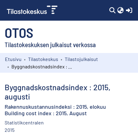
(c
OTOS
Tilastokeskuksen julkaisut verkossa
Etusivu
Tilastokeskus
Tilastojulkaisut
Kokoelmat
Byggnadskostnadsindex : 2015, augusti
Selaa
Byggnadskostnadsindex : 2015,
augusti
Rakennuskustannusindeksi : 2015, elokuu
Building cost index : 2015, August
Statistikcentralen
2015