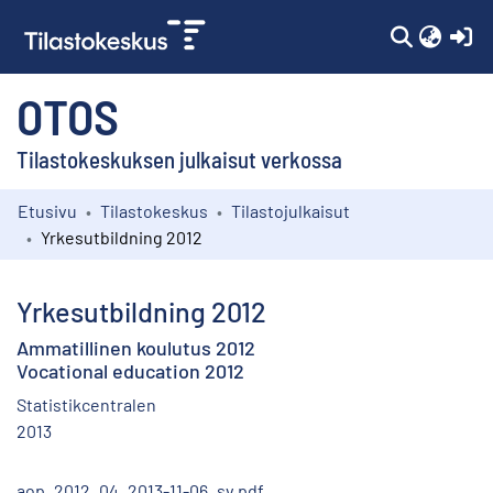
(c
OTOS
Tilastokeskuksen julkaisut verkossa
Etusivu
Tilastokeskus
Tilastojulkaisut
Kokoelmat
Yrkesutbildning 2012
Selaa
Yrkesutbildning 2012
Ammatillinen koulutus 2012
Vocational education 2012
Statistikcentralen
2013
aop_2012_04_2013-11-06_sv.pdf