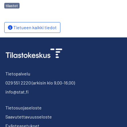
Avainsanat
tilastot
Tietueen kaikki tiedot
Tietopalvelu
029 551 2220
(arkisin klo 9.00-16.00)
info@stat.fi
Tietosuojaseloste
Saavutettavuusseloste
Evästeasetukset