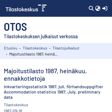
(c
OTOS
Tilastokeskuksen julkaisut verkossa
Etusivu
Tilastokeskus
Tilastojulkaisut
Kokoelmat
Majoitustilasto 1987, heinäkuu, ennakkotietoja
Selaa
Majoitustilasto 1987, heinäkuu,
ennakkotietoja
Inkvarteringsstatistik 1987, juli, förhandsuppgifter
Accommodation statistics 1987, July, preliminary
data
Tilastokeskus
1987-09-18