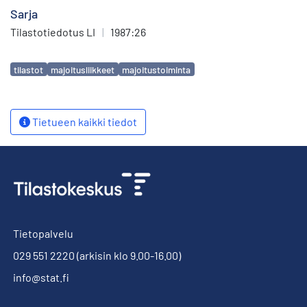
Sarja
Tilastotiedotus LI
|
1987:26
Avainsanat
tilastot
majoitusliikkeet
majoitustoiminta
Tietueen kaikki tiedot
Tietopalvelu
029 551 2220
(arkisin klo 9.00-16.00)
info@stat.fi