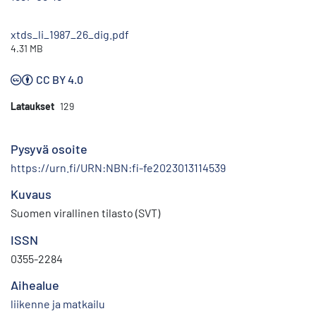
xtds_li_1987_26_dig.pdf
4.31 MB
CC BY 4.0
Lataukset
129
Pysyvä osoite
https://urn.fi/URN:NBN:fi-fe2023013114539
Kuvaus
Suomen virallinen tilasto (SVT)
ISSN
0355-2284
Aihealue
liikenne ja matkailu