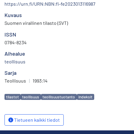
https://urn.fi/URN:NBN:fi-fe2023013116987
Kuvaus
Suomen virallinen tilasto (SVT)
ISSN
0784-8234
Aihealue
teollisuus
Sarja
Teollisuus
|
1993:14
Avainsanat
tilastot
teollisuus
teollisuustuotanto
indeksit
Tietueen kaikki tiedot