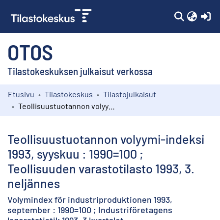
(c
OTOS
Tilastokeskuksen julkaisut verkossa
Etusivu
Tilastokeskus
Tilastojulkaisut
Kokoelmat
Teollisuustuotannon volyymi-indeksi 1993, syyskuu : 1990=100 ; Teollisuuden varastotilasto 1993, 3. neljännes
Selaa
Teollisuustuotannon volyymi-indeksi
1993, syyskuu : 1990=100 ;
Teollisuuden varastotilasto 1993, 3.
neljännes
Volymindex för industriproduktionen 1993,
september : 1990=100 ; Industriföretagens