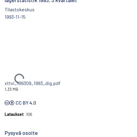
lagerstatistik 1993, 3 kvartalet
Tilastokeskus
1993-11-15
Ladataan...
xttvi_199309_1993_dig.pdf
1.33 MB
CC BY 4.0
Lataukset
106
Pysyvä osoite