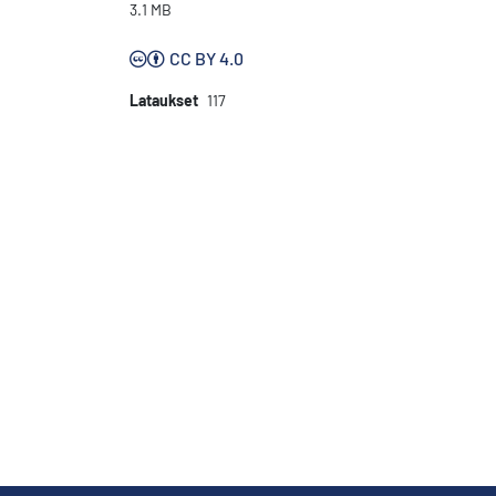
3.1 MB
CC BY 4.0
Lataukset
117