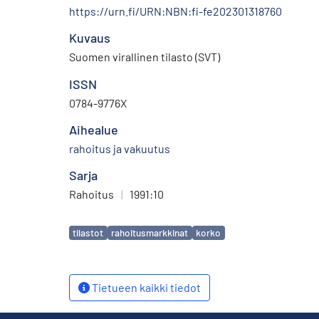
https://urn.fi/URN:NBN:fi-fe202301318760
Kuvaus
Suomen virallinen tilasto (SVT)
ISSN
0784-9776X
Aihealue
rahoitus ja vakuutus
Sarja
Rahoitus
|
1991:10
Avainsanat
tilastot
rahoitusmarkkinat
korko
Tietueen kaikki tiedot