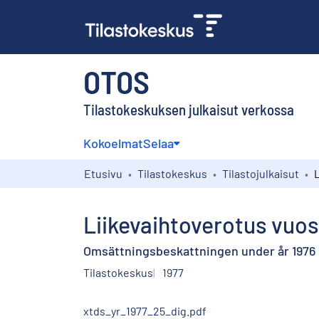
OTOS
Tilastokeskuksen julkaisut verkossa
Kokoelmat
Selaa
Etusivu
Tilastokeskus
Tilastojulkaisut
Liikevaihtoverotus vuos
Omsättningsbeskattningen under år 1976
Tilastokeskus
1977
xtds_yr_1977_25_dig.pdf