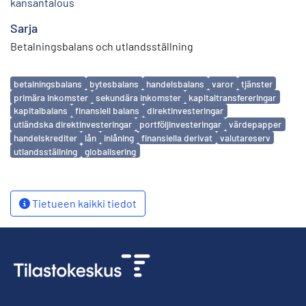
kansantalous
Sarja
Betalningsbalans och utlandsställning
Avainsanat
betalningsbalans
bytesbalans
handelsbalans
varor
tjänster
primära inkomster
sekundära inkomster
kapitaltransfereringar
kapitalbalans
finansiell balans
direktinvesteringar
utländska direktinvesteringar
portföljinvesteringar
värdepapper
handelskrediter
lån
inlåning
finansiella derivat
valutareserv
utlandsställning
globalisering
Tietueen kaikki tiedot