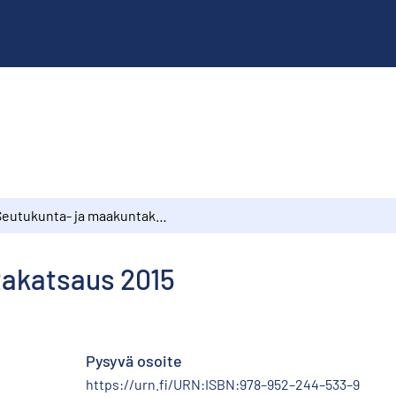
Seutukunta- ja maakuntakatsaus 2015
takatsaus 2015
Pysyvä osoite
https://urn.fi/URN:ISBN:978–952–244–533–9