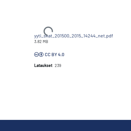
Ladataan...
yyti_skat_201500_2015_14244_net.pdf
3.82 MB
CC BY 4.0
Lataukset
239