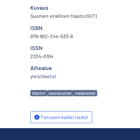
Kuvaus
Suomen virallinen tilasto (SVT)
ISBN
978–952–244–533–9
ISSN
2324–0164
Aihealue
yleistilastot
Avainsanat
tilastot
seutukunnat
maakunnat
Tietueen kaikki tiedot