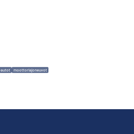
a-autot
moottoriajoneuvot