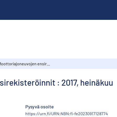
Moottoriajoneuvojen ensirekisteröinnit : 2017, heinäkuu
irekisteröinnit : 2017, heinäkuu
Pysyvä osoite
https://urn.fi/URN:NBN:fi-fe20230917128774