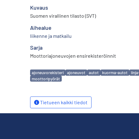
Kuvaus
Suomen virallinen tilasto (SVT)
Aihealue
liikenne ja matkailu
Sarja
Moottoriajoneuvojen ensirekisteröinnit
Avainsanat
ajoneuvorekisteri
ajoneuvot
autot
kuorma-autot
linj
moottoripyörät
Tietueen kaikki tiedot