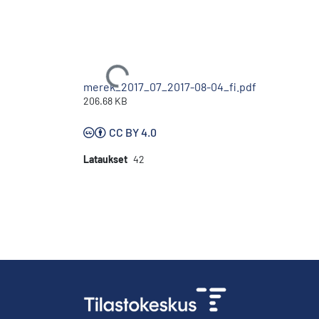
Ladataan...
merek_2017_07_2017-08-04_fi.pdf
206.68 KB
CC BY 4.0
Lataukset
42