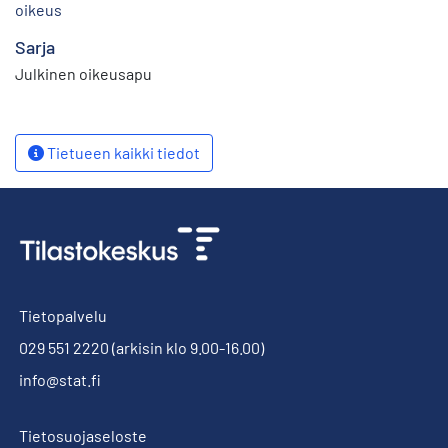
oikeus
Sarja
Julkinen oikeusapu
Tietueen kaikki tiedot
Tietopalvelu
029 551 2220
(arkisin klo 9.00-16.00)
info@stat.fi
Tietosuojaseloste