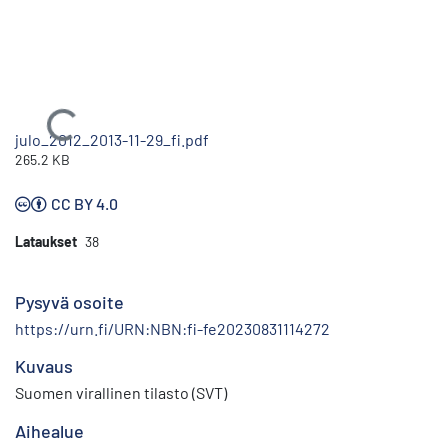
Ladataan...
julo_2012_2013-11-29_fi.pdf
265.2 KB
CC BY 4.0
Lataukset
38
Pysyvä osoite
https://urn.fi/URN:NBN:fi-fe20230831114272
Kuvaus
Suomen virallinen tilasto (SVT)
Aihealue