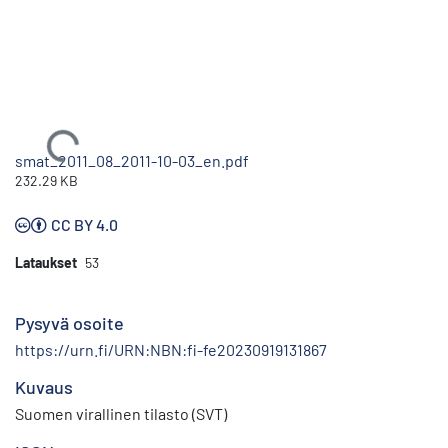
Ladataan...
smat_2011_08_2011-10-03_en.pdf
232.29 KB
CC BY 4.0
Lataukset
53
Pysyvä osoite
https://urn.fi/URN:NBN:fi-fe20230919131867
Kuvaus
Suomen virallinen tilasto (SVT)