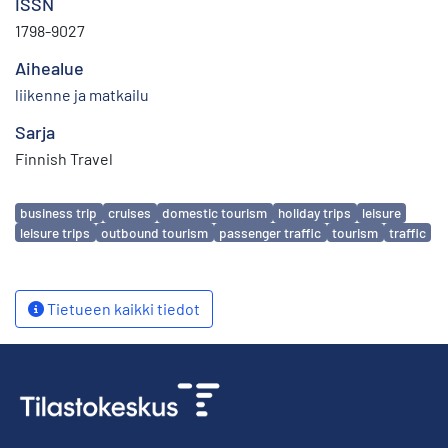
ISSN
1798-9027
Aihealue
liikenne ja matkailu
Sarja
Finnish Travel
Avainsanat
business trip
cruises
domestic tourism
holiday trips
leisure
leisure trips
outbound tourism
passenger traffic
tourism
traffic
Tietueen kaikki tiedot