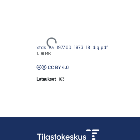
Ladataan...
xtds_va_197300_1973_18_dig.pdf
1.06 MB
CC BY 4.0
Lataukset
163