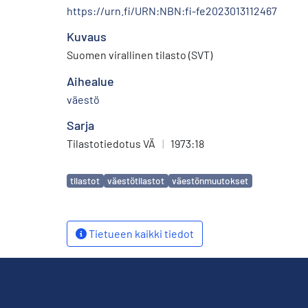
https://urn.fi/URN:NBN:fi-fe2023013112467
Kuvaus
Suomen virallinen tilasto (SVT)
Aihealue
väestö
Sarja
Tilastotiedotus VÄ
|
1973:18
Avainsanat
tilastot
väestötilastot
väestönmuutokset
Tietueen kaikki tiedot