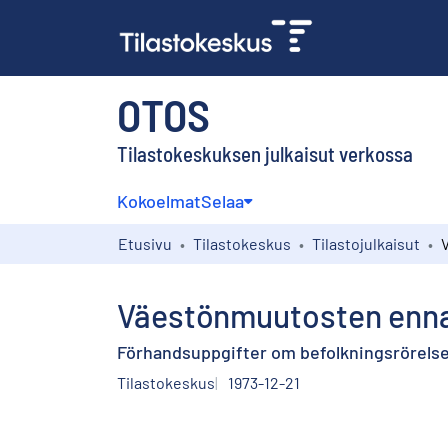
OTOS
Tilastokeskuksen julkaisut verkossa
Kokoelmat
Selaa
Etusivu
Tilastokeskus
Tilastojulkaisut
Väestönmuutosten enna
Förhandsuppgifter om befolkningsrörels
Tilastokeskus
1973-12-21