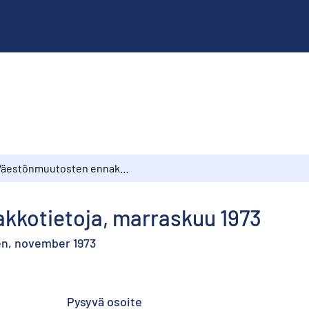
Väestönmuutosten ennakkotietoja, marraskuu 1973
kkotietoja, marraskuu 1973
en, november 1973
Pysyvä osoite