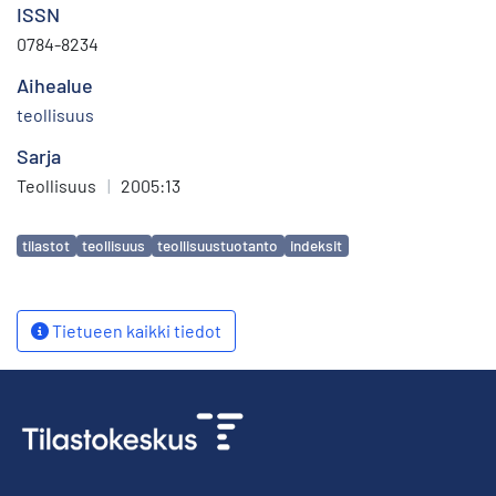
ISSN
0784-8234
Aihealue
teollisuus
Sarja
Teollisuus
|
2005:13
Avainsanat
tilastot
teollisuus
teollisuustuotanto
indeksit
Tietueen kaikki tiedot