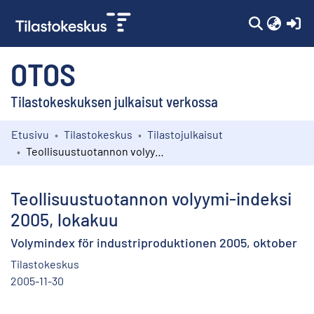
(c
OTOS
Tilastokeskuksen julkaisut verkossa
Etusivu
Tilastokeskus
Tilastojulkaisut
Kokoelmat
Teollisuustuotannon volyymi-indeksi 2005, lokakuu
Selaa
Teollisuustuotannon volyymi-indeksi
2005, lokakuu
Volymindex för industriproduktionen 2005, oktober
Tilastokeskus
2005-11-30