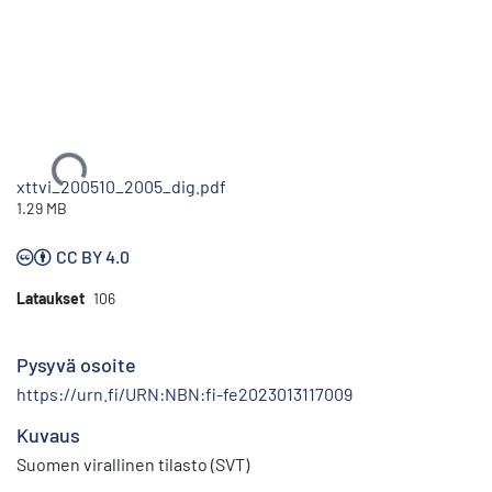
Ladataan...
xttvi_200510_2005_dig.pdf
1.29 MB
CC BY 4.0
Lataukset
106
Pysyvä osoite
https://urn.fi/URN:NBN:fi-fe2023013117009
Kuvaus
Suomen virallinen tilasto (SVT)