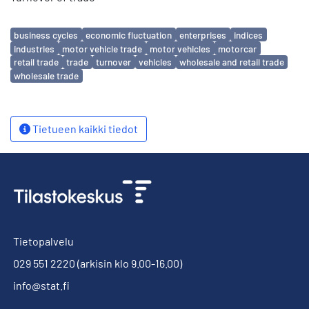
Avainsanat
business cycles
economic fluctuation
enterprises
indices
industries
motor vehicle trade
motor vehicles
motorcar
retail trade
trade
turnover
vehicles
wholesale and retail trade
wholesale trade
Tietueen kaikki tiedot
Tietopalvelu
029 551 2220
(arkisin klo 9.00-16.00)
info@stat.fi