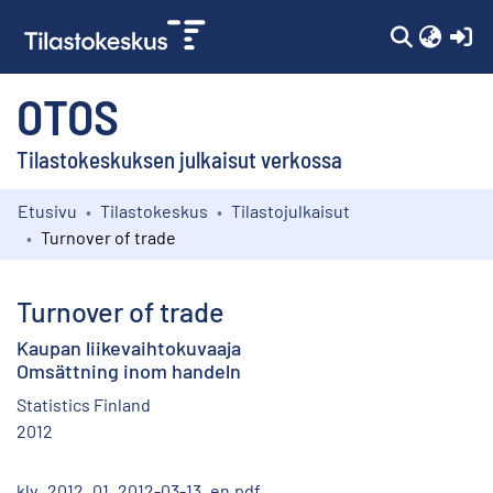
(c
OTOS
Tilastokeskuksen julkaisut verkossa
Etusivu
Tilastokeskus
Tilastojulkaisut
Kokoelmat
Turnover of trade
Selaa
Turnover of trade
Kaupan liikevaihtokuvaaja
Omsättning inom handeln
Statistics Finland
2012
klv_2012_01_2012-03-13_en.pdf