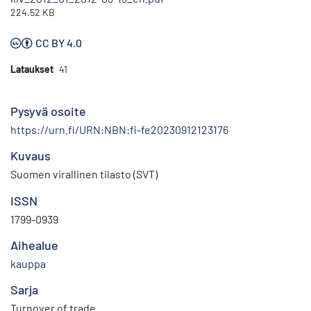
224.52 KB
CC BY 4.0
Lataukset
41
Pysyvä osoite
https://urn.fi/URN:NBN:fi-fe20230912123176
Kuvaus
Suomen virallinen tilasto (SVT)
ISSN
1799-0939
Aihealue
kauppa
Sarja
Turnover of trade