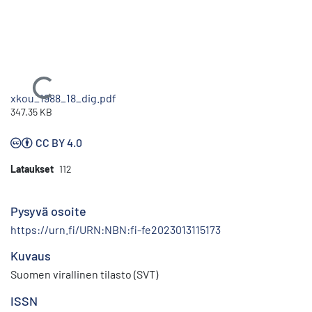
Ladataan...
xkou_1988_18_dig.pdf
347.35 KB
CC BY 4.0
Lataukset
112
Pysyvä osoite
https://urn.fi/URN:NBN:fi-fe2023013115173
Kuvaus
Suomen virallinen tilasto (SVT)
ISSN