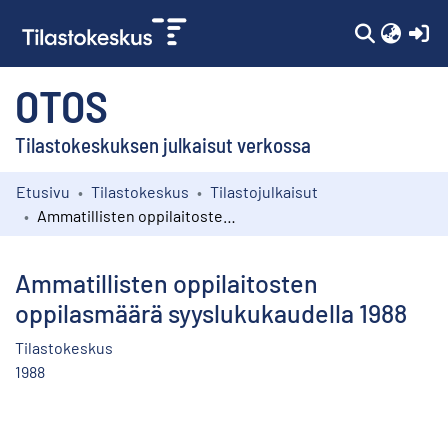
(c
OTOS
Tilastokeskuksen julkaisut verkossa
Etusivu
Tilastokeskus
Tilastojulkaisut
Kokoelmat
Ammatillisten oppilaitosten oppilasmäärä syyslukukaudella 1988
Selaa
Ammatillisten oppilaitosten
oppilasmäärä syyslukukaudella 1988
Tilastokeskus
1988