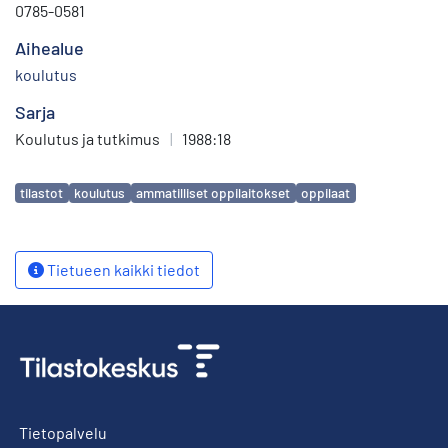
0785-0581
Aihealue
koulutus
Sarja
Koulutus ja tutkimus
|
1988:18
Avainsanat
tilastot
koulutus
ammatilliset oppilaitokset
oppilaat
Tietueen kaikki tiedot
Tietopalvelu