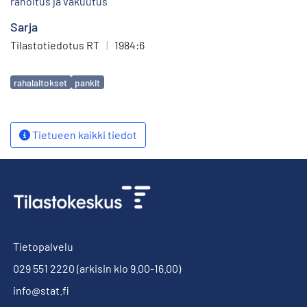
rahoitus ja vakuutus
Sarja
Tilastotiedotus RT
|
1984:6
Avainsanat
rahalaitokset
pankit
Tietueen kaikki tiedot
Tietopalvelu
029 551 2220
(arkisin klo 9.00-16.00)
info@stat.fi