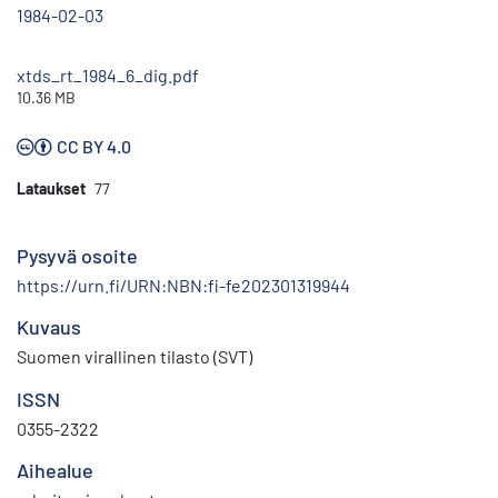
1984-02-03
xtds_rt_1984_6_dig.pdf
10.36 MB
CC BY 4.0
Lataukset
77
Pysyvä osoite
https://urn.fi/URN:NBN:fi-fe202301319944
Kuvaus
Suomen virallinen tilasto (SVT)
ISSN
0355-2322
Aihealue