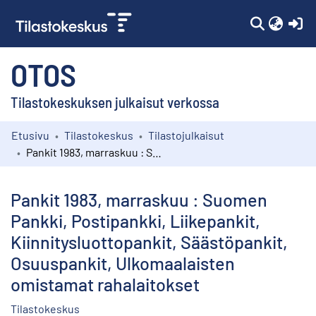
(c
OTOS
Tilastokeskuksen julkaisut verkossa
Etusivu
Tilastokeskus
Tilastojulkaisut
Kokoelmat
Pankit 1983, marraskuu : Suomen Pankki, Postipankki, Liikepankit, Kiinnitysluottopankit, Säästöpankit, Osuuspankit, Ulkomaalaisten omistamat rahalaitokset
Selaa
Pankit 1983, marraskuu : Suomen
Pankki, Postipankki, Liikepankit,
Kiinnitysluottopankit, Säästöpankit,
Osuuspankit, Ulkomaalaisten
omistamat rahalaitokset
Tilastokeskus