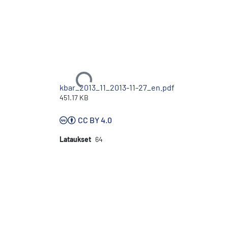
Ladataan...
kbar_2013_11_2013-11-27_en.pdf
451.17 KB
CC BY 4.0
Lataukset
64