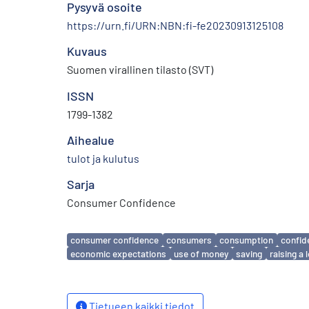
Pysyvä osoite
https://urn.fi/URN:NBN:fi-fe20230913125108
Kuvaus
Suomen virallinen tilasto (SVT)
ISSN
1799-1382
Aihealue
tulot ja kulutus
Sarja
Consumer Confidence
Avainsanat
consumer confidence
consumers
consumption
confid
economic expectations
use of money
saving
raising a 
Tietueen kaikki tiedot