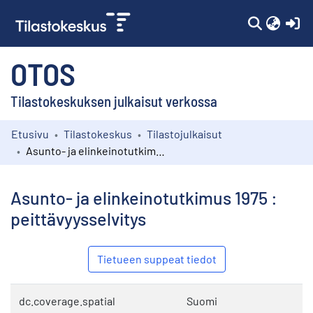
(c
OTOS
Tilastokeskuksen julkaisut verkossa
Etusivu
Tilastokeskus
Tilastojulkaisut
Kokoelmat
Asunto- ja elinkeinotutkimus 1975 : peittävyysselvitys
Selaa
Asunto- ja elinkeinotutkimus 1975 :
peittävyysselvitys
Tietueen suppeat tiedot
dc.coverage.spatial
Suomi