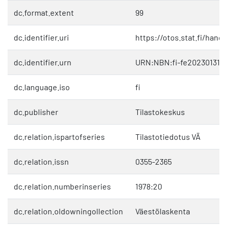
dc.format.extent
99
dc.identifier.uri
https://otos.stat.fi/hand
dc.identifier.urn
URN:NBN:fi-fe202301311
dc.language.iso
fi
dc.publisher
Tilastokeskus
dc.relation.ispartofseries
Tilastotiedotus VÄ
dc.relation.issn
0355-2365
dc.relation.numberinseries
1978:20
dc.relation.oldowningollection
Väestölaskenta