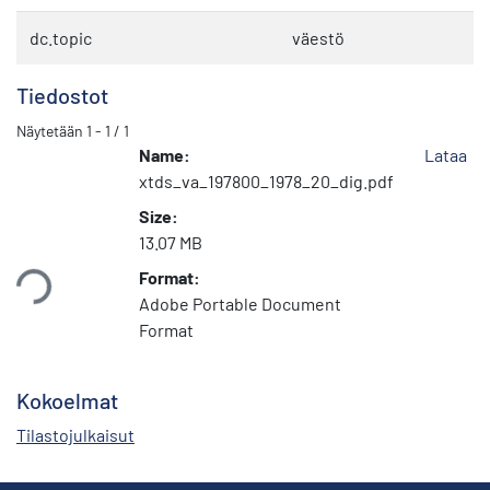
dc.topic
väestö
Tiedostot
Näytetään
1 - 1 / 1
Name:
Lataa
xtds_va_197800_1978_20_dig.pdf
Size:
13.07 MB
taan...
Format:
Adobe Portable Document
Format
Kokoelmat
Tilastojulkaisut