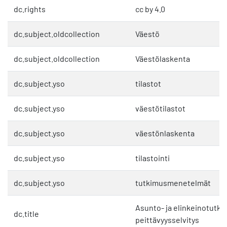
dc.rights
cc by 4.0
dc.subject.oldcollection
Väestö
dc.subject.oldcollection
Väestölaskenta
dc.subject.yso
tilastot
dc.subject.yso
väestötilastot
dc.subject.yso
väestönlaskenta
dc.subject.yso
tilastointi
dc.subject.yso
tutkimusmenetelmät
Asunto- ja elinkeinotutki
dc.title
peittävyysselvitys