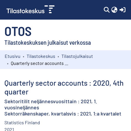
(c
OTOS
Tilastokeskuksen julkaisut verkossa
Etusivu
Tilastokeskus
Tilastojulkaisut
Kokoelmat
Quarterly sector accounts : 2020, 4th quarter
Selaa
Quarterly sector accounts : 2020, 4th
quarter
Sektoritilit neljännesvuosittain : 2021, 1.
vuosineljännes
Sektorräkenskaper, kvartalsvis : 2021, 1:a kvartalet
Statistics Finland
2021