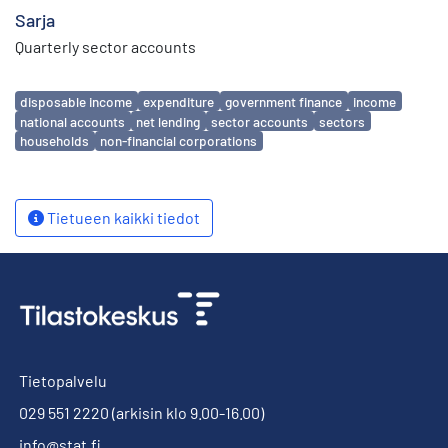
Sarja
Quarterly sector accounts
Avainsanat
disposable income
expenditure
government finance
income
national accounts
net lending
sector accounts
sectors
households
non-financial corporations
Tietueen kaikki tiedot
Tietopalvelu
029 551 2220
(arkisin klo 9.00-16.00)
info@stat.fi