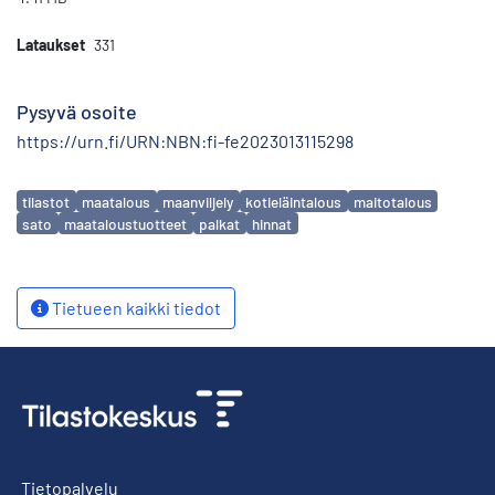
Lataukset
331
Pysyvä osoite
https://urn.fi/URN:NBN:fi-fe2023013115298
Avainsanat
tilastot
maatalous
maanviljely
kotieläintalous
maitotalous
sato
maataloustuotteet
palkat
hinnat
Tietueen kaikki tiedot
Tietopalvelu