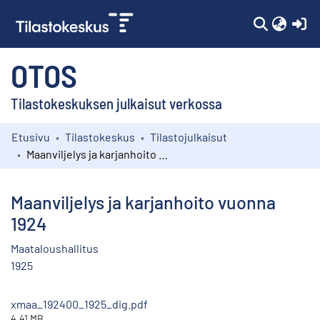
(c
OTOS
Tilastokeskuksen julkaisut verkossa
Etusivu
Tilastokeskus
Tilastojulkaisut
Kokoelmat
Maanviljelys ja karjanhoito vuonna 1924
Selaa
Maanviljelys ja karjanhoito vuonna
1924
Maataloushallitus
1925
xmaa_192400_1925_dig.pdf
4.41 MB