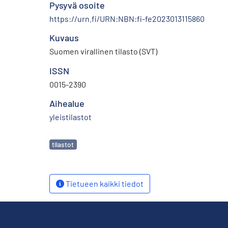
Pysyvä osoite
https://urn.fi/URN:NBN:fi-fe2023013115860
Kuvaus
Suomen virallinen tilasto (SVT)
ISSN
0015-2390
Aihealue
yleistilastot
Avainsanat
tilastot
Tietueen kaikki tiedot