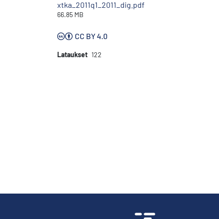
xtka_2011q1_2011_dig.pdf
66.85 MB
CC BY 4.0
Lataukset
122