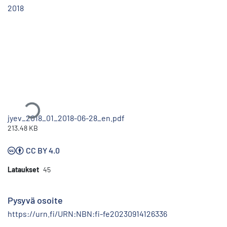
2018
Ladataan...
jyev_2018_01_2018-06-28_en.pdf
213.48 KB
CC BY 4.0
Lataukset
45
Pysyvä osoite
https://urn.fi/URN:NBN:fi-fe20230914126336