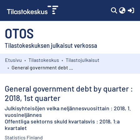
(c
OTOS
Tilastokeskuksen julkaisut verkossa
Etusivu
Tilastokeskus
Tilastojulkaisut
Kokoelmat
General government debt by quarter : 2018, 1st quarter
Selaa
General government debt by quarter :
2018, 1st quarter
Julkisyhteisöjen velka neljännesvuosittain : 2018, 1.
vuosineljännes
Offentliga sektorns skuld kvartalsvis : 2018, 1:a
kvartalet
Statistics Finland