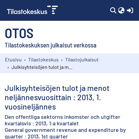
(c
OTOS
Tilastokeskuksen julkaisut verkossa
Etusivu
Tilastokeskus
Tilastojulkaisut
Kokoelmat
Julkisyhteisöjen tulot ja menot neljännesvuosittain : 2013, 1. vuosineljännes
Selaa
Julkisyhteisöjen tulot ja menot
neljännesvuosittain : 2013, 1.
vuosineljännes
Den offentliga sektorns inkomster och utgifter
kvartalsvis : 2013, 1:a kvartalet
General government revenue and expenditure by
quarter : 2013, 1st quarter