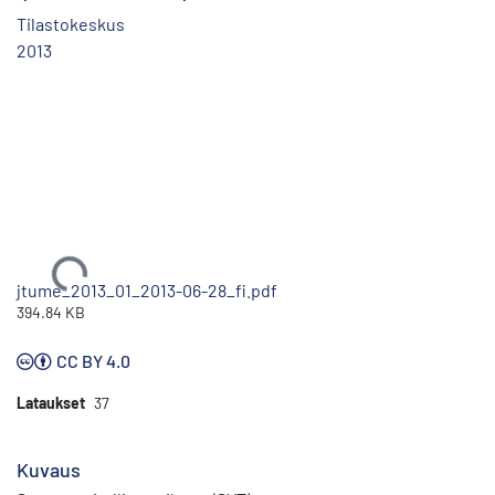
Tilastokeskus
2013
Ladataan...
jtume_2013_01_2013-06-28_fi.pdf
394.84 KB
CC BY 4.0
Lataukset
37
Kuvaus