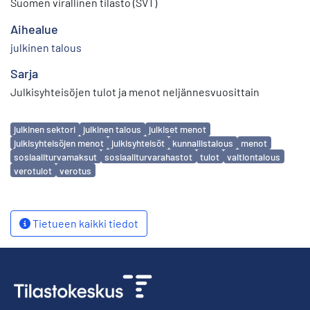
Suomen virallinen tilasto (SVT)
Aihealue
julkinen talous
Sarja
Julkisyhteisöjen tulot ja menot neljännesvuosittain
Avainsanat
julkinen sektori
julkinen talous
julkiset menot
julkisyhteisöjen menot
julkisyhteisöt
kunnallistalous
menot
sosiaaliturvamaksut
sosiaaliturvarahastot
tulot
valtiontalous
verotulot
verotus
Tietueen kaikki tiedot