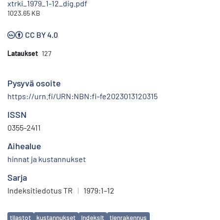
xtrki_1979_1-12_dig.pdf
1023.65 KB
CC BY 4.0
Lataukset
127
Pysyvä osoite
https://urn.fi/URN:NBN:fi-fe2023013120315
ISSN
0355-2411
Aihealue
hinnat ja kustannukset
Sarja
Indeksitiedotus TR
|
1979:1–12
Avainsanat
tilastot
kustannukset
indeksit
tienrakennus