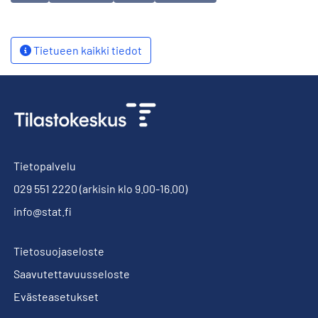
Tietueen kaikki tiedot
Tietopalvelu
029 551 2220
(arkisin klo 9.00-16.00)
info@stat.fi
Tietosuojaseloste
Saavutettavuusseloste
Evästeasetukset