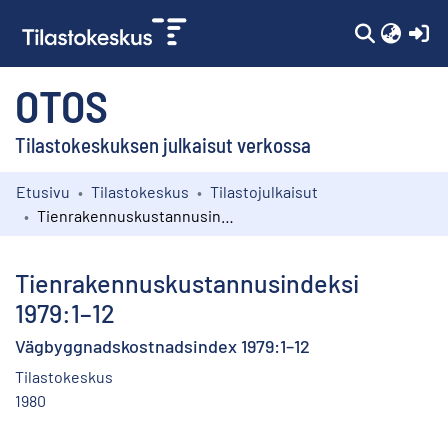
(c
OTOS
Tilastokeskuksen julkaisut verkossa
Etusivu
Tilastokeskus
Tilastojulkaisut
Kokoelmat
Tienrakennuskustannusindeksi 1979:1–12
Selaa
Tienrakennuskustannusindeksi
1979:1–12
Vägbyggnadskostnadsindex 1979:1–12
Tilastokeskus
1980