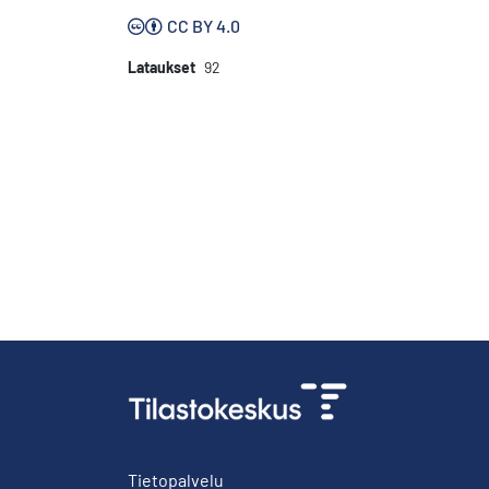
CC BY 4.0
Lataukset
92
Tietopalvelu