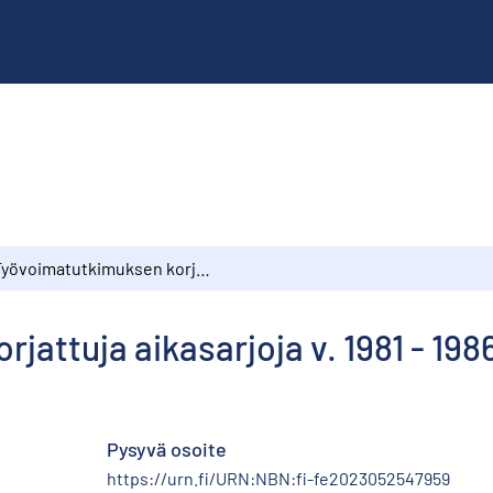
Työvoimatutkimuksen korjattuja aikasarjoja v. 1981 - 1986
attuja aikasarjoja v. 1981 - 198
Pysyvä osoite
https://urn.fi/URN:NBN:fi-fe2023052547959