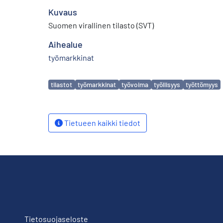
Kuvaus
Suomen virallinen tilasto (SVT)
Aihealue
työmarkkinat
Avainsanat
tilastot
työmarkkinat
työvoima
työllisyys
työttömyys
Tietueen kaikki tiedot
Tietosuojaseloste