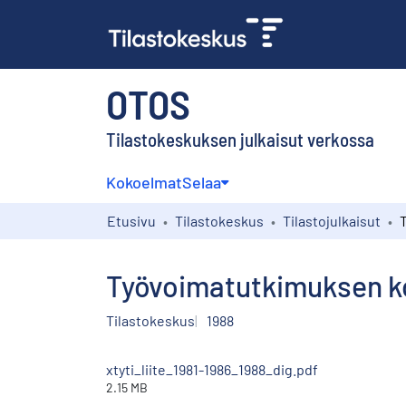
OTOS
Tilastokeskuksen julkaisut verkossa
Kokoelmat
Selaa
Etusivu
Tilastokeskus
Tilastojulkaisut
Työvoimatutkimuksen korj
Tilastokeskus
1988
xtyti_liite_1981-1986_1988_dig.pdf
2.15 MB