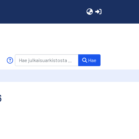
(current)
Hae
6