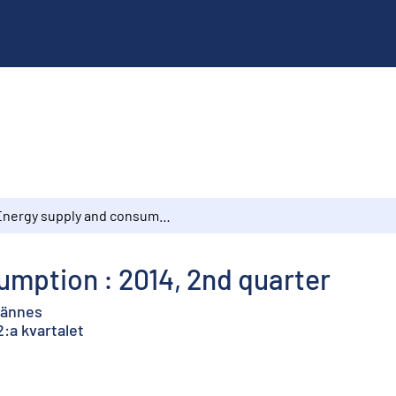
Energy supply and consumption : 2014, 2nd quarter
mption : 2014, 2nd quarter
ljännes
2:a kvartalet