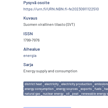
Pysyvä osoite
https://urn.fi/URN:NBN:fi-fe20230911122510
Kuvaus
Suomen virallinen tilasto (SVT)
ISSN
1799-7976
Aihealue
energia
Sarja
Energy supply and consumption
Avainsanat
district heat
electricity
electricity production
emission
energy consumption
energy sources
exports
fuels
ha
natural gas
nuclear energy
oil
peat
renewable energy 