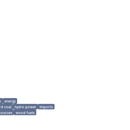
s
energy
rd coal
hydro power
imports
sources
wood fuels