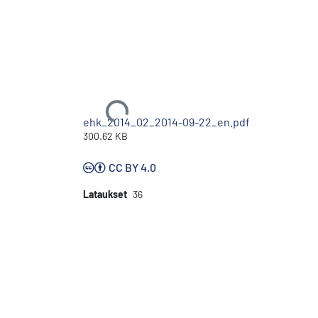
Ladataan...
ehk_2014_02_2014-09-22_en.pdf
300.62 KB
CC BY 4.0
Lataukset
36