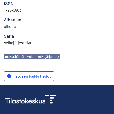
ISSN
1798-5803
Aihealue
oikeus
Sarja
Velkajärjestelyt
Avainsanat
maksuhäiriöt
velat
velkajärjestely
Tietueen kaikki tiedot