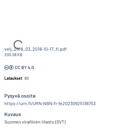
Ladataan...
velj_2018_03_2018-10-17_fi.pdf
200.58 KB
CC BY 4.0
Lataukset
80
Pysyvä osoite
https://urn.fi/URN:NBN:fi-fe20230925136753
Kuvaus
Suomen virallinen tilasto (SVT)