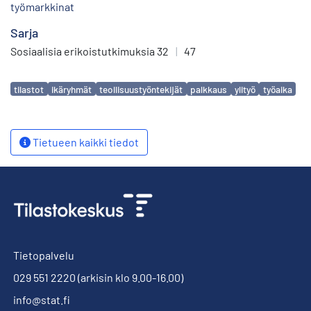
työmarkkinat
Sarja
Sosiaalisia erikoistutkimuksia 32
|
47
Avainsanat
tilastot
ikäryhmät
teollisuustyöntekijät
palkkaus
ylityö
työaika
Tietueen kaikki tiedot
Tietopalvelu
029 551 2220
(arkisin klo 9.00-16.00)
info@stat.fi