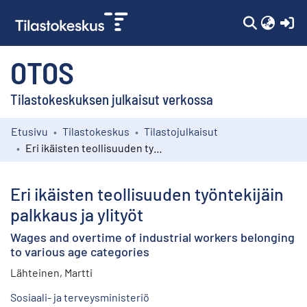
(c
OTOS
Tilastokeskuksen julkaisut verkossa
Etusivu
Tilastokeskus
Tilastojulkaisut
Kokoelmat
Eri ikäisten teollisuuden työntekijäin palkkaus ja ylityöt
Selaa
Eri ikäisten teollisuuden työntekijäin
palkkaus ja ylityöt
Wages and overtime of industrial workers belonging
to various age categories
Lähteinen, Martti
Sosiaali- ja terveysministeriö