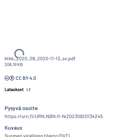
Ladataan...
ktkk_2020_09_2020-11-13_sv.pdf
206.19 KB
CC BY 4.0
Lataukset
43
Pysyvä osoite
https://urn.fi/URN:NBN:fi-fe20230920134245
Kuvaus
Suomen virallinen tilasto (SVT)