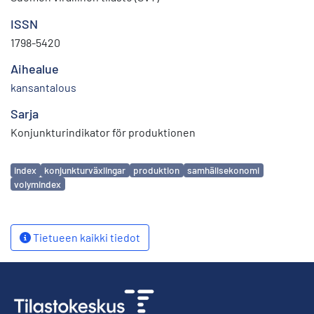
ISSN
1798-5420
Aihealue
kansantalous
Sarja
Konjunkturindikator för produktionen
Avainsanat
index
konjunkturväxlingar
produktion
samhällsekonomi
volymindex
Tietueen kaikki tiedot