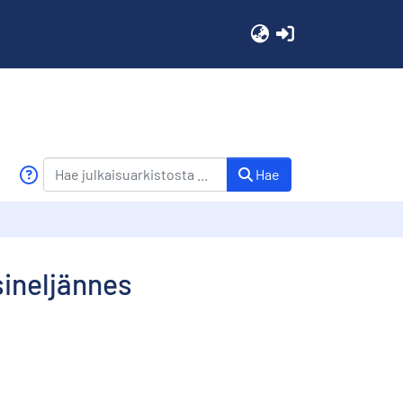
(current)
Hae
sineljännes