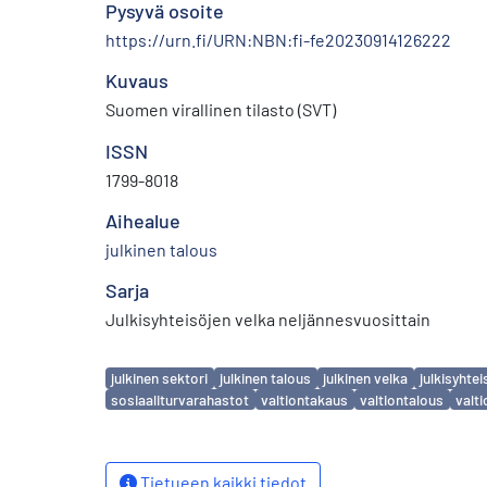
Pysyvä osoite
https://urn.fi/URN:NBN:fi-fe20230914126222
Kuvaus
Suomen virallinen tilasto (SVT)
ISSN
1799-8018
Aihealue
julkinen talous
Sarja
Julkisyhteisöjen velka neljännesvuosittain
Avainsanat
julkinen sektori
julkinen talous
julkinen velka
julkisyhtei
sosiaaliturvarahastot
valtiontakaus
valtiontalous
valti
Tietueen kaikki tiedot