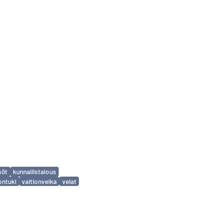
söt
kunnallistalous
ontuki
valtionvelka
velat