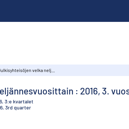
Julkisyhteisöjen velka neljännesvuosittain : 2016, 3. vuosineljännes
eljännesvuosittain : 2016, 3. vuo
6, 3:e kvartalet
6, 3rd quarter