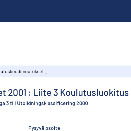
Koulutuskoodimuutokset 2001 : Liite 3 Koulutusluokitus 2000:een
 2001 : Liite 3 Koulutusluokitu
ga 3 till Utbildningsklassificering 2000
Pysyvä osoite