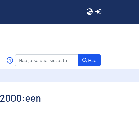
(current)
Hae
s 2000:een