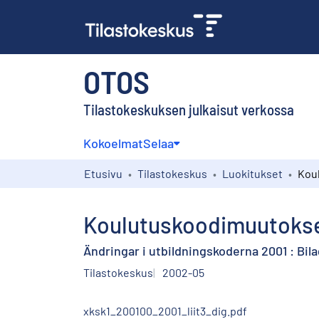
OTOS
Tilastokeskuksen julkaisut verkossa
Kokoelmat
Selaa
Etusivu
Tilastokeskus
Luokitukset
Koulutuskoodimuutokset
Ändringar i utbildningskoderna 2001 : Bila
Tilastokeskus
2002-05
xksk1_200100_2001_liit3_dig.pdf