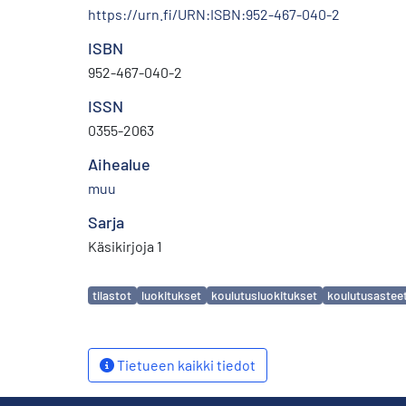
https://urn.fi/URN:ISBN:952-467-040-2
ISBN
952-467-040-2
ISSN
0355-2063
Aihealue
muu
Sarja
Käsikirjoja 1
Avainsanat
tilastot
luokitukset
koulutusluokitukset
koulutusastee
Tietueen kaikki tiedot